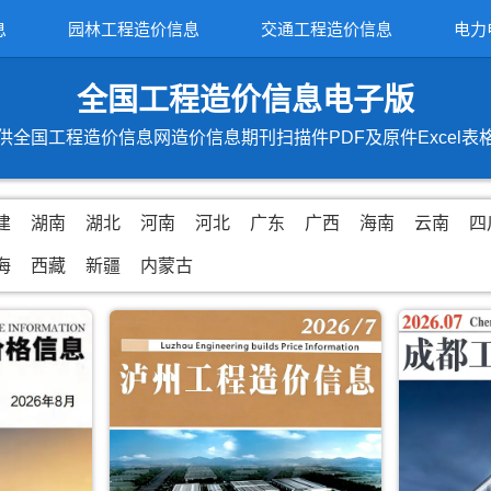
息
园林工程造价信息
交通工程造价信息
电力
全国工程造价信息电子版
供全国工程造价信息网造价信息期刊扫描件PDF及原件Excel表
建
湖南
湖北
河南
河北
广东
广西
海南
云南
四
海
西藏
新疆
内蒙古