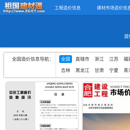
工程造价信息
建材市场造价信
提
全国造价信息导航：
全国
直辖市
浙江
江苏
福
吉林
黑龙江
甘肃
宁夏
青