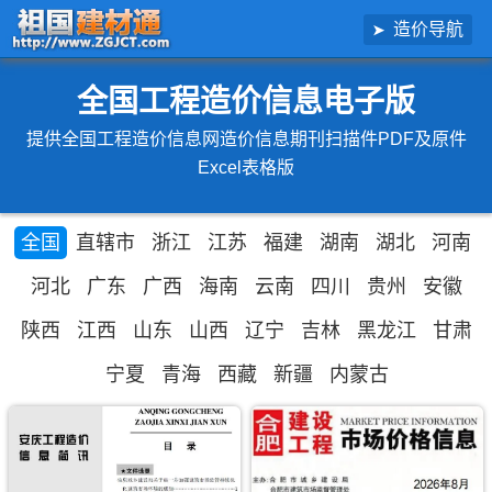
造价导航
全国工程造价信息电子版
提供全国工程造价信息网造价信息期刊扫描件PDF及原件
Excel表格版
全国
直辖市
浙江
江苏
福建
湖南
湖北
河南
河北
广东
广西
海南
云南
四川
贵州
安徽
陕西
江西
山东
山西
辽宁
吉林
黑龙江
甘肃
宁夏
青海
西藏
新疆
内蒙古