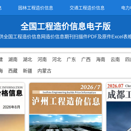
息
园林工程造价信息
交通工程造价信息
电力
全国工程造价信息电子版
供全国工程造价信息网造价信息期刊扫描件PDF及原件Excel表
建
湖南
湖北
河南
河北
广东
广西
海南
云南
四
海
西藏
新疆
内蒙古